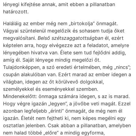
lényegi kifejtése annak, amit ebben a pillanatban
határozott.
Haláláig az ember még nem „birtokolja” önmagát.
Vágyai szüntelenül megelőzik és sohasem tudja őket
megvalósítani.
Belső szétszaggatottságban
él, ezért
képtelen arra, hogy elvégezze azt a feladatot, amelyre
lényegében hivatva van. Élete sem tud fejlődni addig,
amíg él. Saját lényege mindig megelőzi őt.
Tulajdonképpen, a szó eredeti értelmében, még „nincs”;
csupán alakulóban van. Ezért marad az ember idegen a
világban, idegen az őt körülvevő dolgokkal,
személyekkel és eseményekkel szemben.
Mindenekelőtt: önmaga számára idegen, s az is marad.
Hogy végre igazán „legyen”, a jövőbe veti magát. Ezzel
azonban legfeljebb „érinti” önmagát, de még nem él
igazán. Életét nem fejtheti ki, nem képes megélni egy
osztatlan jelenben. Csak abban a pillanatban, amelyben
nem halad többé „előre” a mindig egyforma,