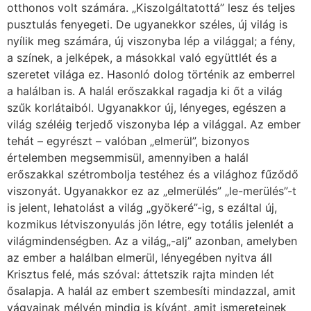
otthonos volt számára. „Kiszolgáltatottá” lesz és teljes
pusztulás fenyegeti. De ugyanekkor széles, új világ is
nyílik meg számára, új viszonyba lép a világgal; a fény,
a színek, a jelképek, a másokkal való együttlét és a
szeretet világa ez. Hasonló dolog történik az emberrel
a halálban is. A halál erőszakkal ragadja ki őt a világ
szűk korlátaiból. Ugyanakkor új, lényeges, egészen a
világ széléig terjedő viszonyba lép a világgal. Az ember
tehát – egyrészt – valóban „elmerül”, bizonyos
értelemben megsemmisül, amennyiben a halál
erőszakkal szétrombolja testéhez és a világhoz fűződő
viszonyát. Ugyanakkor ez az „elmerülés” „le-merülés”-t
is jelent, lehatolást a világ „gyökeré”-ig, s ezáltal új,
kozmikus létviszonyulás jön létre, egy totális jelenlét a
világmindenségben. Az a világ„-alj” azonban, amelyben
az ember a halálban elmerül, lényegében nyitva áll
Krisztus felé, más szóval: áttetszik rajta minden lét
ősalapja. A halál az embert szembesíti mindazzal, amit
vágyainak mélyén mindig is kívánt, amit ismereteinek