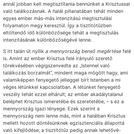
annál jobban kell megtisztítania bennünket a Krisztussal
való találkozásnak. A halál pillanatában tehát minden
egyes ember más-más intenzitású megtisztulási
folyamaton megy keresztül. Így a tisztitótűzben
eltöltendő idő különbözősége tehát a megtisztulás
intenzitásának különbözőségévé lenne.
S itt talán út nyílik
a mennyország benső megértése
felé
is. Amint az ember Krisztus felé irányuló szerető
törekvésében végigszenvedte az „Istennel való
találkozás borzalmát”, mindent maga mögött hagy, ami
valamiképpen fenyegető jelleggel bírt Istenben a mi
véges létünkkel kapcsolatban. A létünket fenyegető
veszély tehát ezzel elhárult; az ember akadálytalanul
beléphet Krisztus ismeretébe és szeretetébe, – s ez a
mennyország igazi lényege. Ezek szerint a
mennyország nem lenne más, mint a halálban Krisztus
mellett hozott döntésünknek egzisztenciális állapottá
való kifejlődése; a tisztítótűz pedig annak lehetővé-