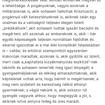
a lehetősége. A pogányoknak, vagyis azoknak a
milliárdoknak is, akik sohasem hallottak Krisztusról; a
pogánnyá vált keresztényeknek is, akiknek talán egy
unalmas és a valóságtól teljesen idegen Istent
„prédikáltunk”, akit sohasem tudtak igazán becsülni és
megérteni; sőt azoknak az embereknek is, akik – bár
egyéb képességeik teljesen normálisan fejlődtek és
sikerrel igazodtak el a mai élet komplikált feladataiban
is – vallási, és erkölcsi szempontból egyszerűen
kiskorúak maradtak; azoknak is, akik gyűlölik az Istent,
mert csak a„kapitalista kizsákmányolás eszközé”-nek
tekintik és sohasem ismerték meg igazi lényegét; a
gyengeelméjűeknek és lelkileg elmaradottaknak, akik
képtelenek voltak arra, hogy bármit is megértsenek; a
meg nem született és keresztség nélkül elhúnyt
gyermeknek; s végül nekünk is, akik sokszor túl
gyengék vagyunk ahhoz, hogy megtegyük a jót, s
akiknek szíve annyira hideg és üres maradt.