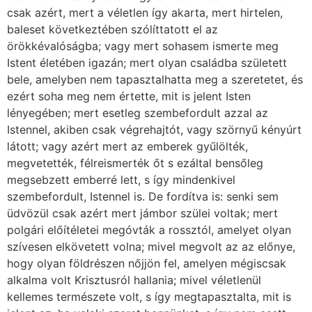
csak azért, mert a véletlen így akarta, mert hirtelen,
baleset következtében szólíttatott el az
örökkévalóságba; vagy mert sohasem ismerte meg
Istent életében igazán; mert olyan családba született
bele, amelyben nem tapasztalhatta meg a szeretetet, és
ezért soha meg nem értette, mit is jelent Isten
lényegében; mert esetleg szembefordult azzal az
Istennel, akiben csak végrehajtót, vagy szörnyű kényúrt
látott; vagy azért mert az emberek gyűlölték,
megvetették, félreismerték őt s ezáltal bensőleg
megsebzett emberré lett, s így mindenkivel
szembefordult, Istennel is. De fordítva is: senki sem
üdvözül csak azért mert jámbor szülei voltak; mert
polgári előítéletei megóvták a rossztól, amelyet olyan
szívesen elkövetett volna; mivel megvolt az az előnye,
hogy olyan földrészen nőjjön fel, amelyen mégiscsak
alkalma volt Krisztusról hallania; mivel véletlenül
kellemes természete volt, s így megtapasztalta, mit is