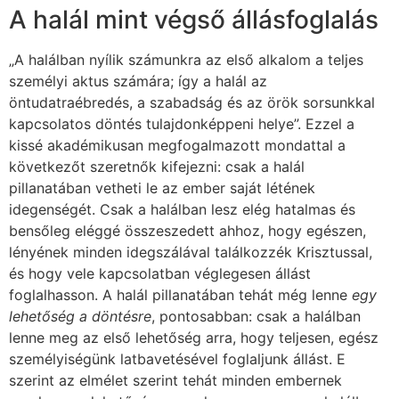
A halál mint végső állásfoglalás
„A halálban nyílik számunkra az első alkalom a teljes
személyi aktus számára; így a halál az
öntudatraébredés, a szabadság és az örök sorsunkkal
kapcsolatos döntés tulajdonképpeni helye”. Ezzel a
kissé akadémikusan megfogalmazott mondattal a
következőt szeretnők kifejezni: csak a halál
pillanatában vetheti le az ember saját létének
idegenségét. Csak a halálban lesz elég hatalmas és
bensőleg eléggé összeszedett ahhoz, hogy egészen,
lényének minden idegszálával találkozzék Krisztussal,
és hogy vele kapcsolatban véglegesen állást
foglalhasson. A halál pillanatában tehát még lenne
egy
lehetőség a döntésre
, pontosabban: csak a halálban
lenne meg az első lehetőség arra, hogy teljesen, egész
személyiségünk latbavetésével foglaljunk állást. E
szerint az elmélet szerint tehát minden embernek