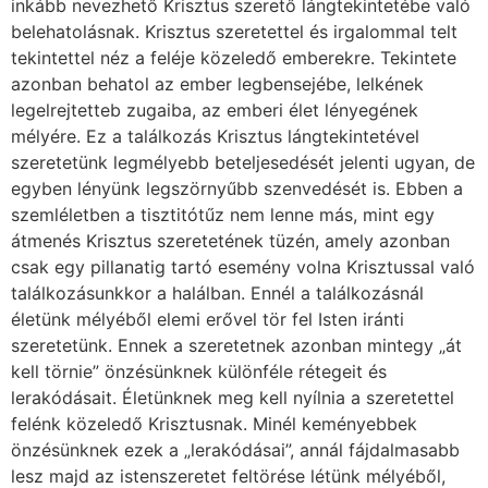
inkább nevezhető Krisztus szerető lángtekintetébe való
belehatolásnak. Krisztus szeretettel és irgalommal telt
tekintettel néz a feléje közeledő emberekre. Tekintete
azonban behatol az ember legbensejébe, lelkének
legelrejtetteb zugaiba, az emberi élet lényegének
mélyére. Ez a találkozás Krisztus lángtekintetével
szeretetünk legmélyebb beteljesedését jelenti ugyan, de
egyben lényünk legszörnyűbb szenvedését is. Ebben a
szemléletben a tisztitótűz nem lenne más, mint egy
átmenés Krisztus szeretetének tüzén, amely azonban
csak egy pillanatig tartó esemény volna Krisztussal való
találkozásunkkor a halálban. Ennél a találkozásnál
életünk mélyéből elemi erővel tör fel Isten iránti
szeretetünk. Ennek a szeretetnek azonban mintegy „át
kell törnie” önzésünknek különféle rétegeit és
lerakódásait. Életünknek meg kell nyílnia a szeretettel
felénk közeledő Krisztusnak. Minél keményebbek
önzésünknek ezek a „lerakódásai”, annál fájdalmasabb
lesz majd az istenszeretet feltörése létünk mélyéből,