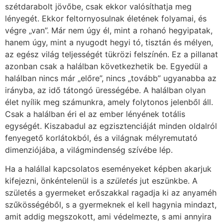
szétdarabolt jövőbe, csak ekkor valósíthatja meg
lényegét. Ekkor feltornyosulnak életének folyamai, és
végre „van”. Már nem úgy él, mint a rohanó hegyipatak,
hanem úgy, mint a nyugodt hegyi tó, tisztán és mélyen,
az egész világ teljességét tükrözi felszínén. Ez a pillanat
azonban csak a halálban következhetik be. Egyedül a
halálban nincs már „előre”, nincs „tovább” ugyanabba az
irányba, az idő tátongó ürességébe. A halálban olyan
élet nyílik meg számunkra, amely folytonos jelenből áll.
Csak a halálban éri el az ember lényének totális
egységét. Kiszabadul az egzisztenciáját minden oldalról
fenyegető korlátokból, és a világnak mélyremutató
dimenziójába, a világmindenség szívébe lép.
Ha a halállal kapcsolatos eseményeket képben akarjuk
kifejezni, önkéntelenül is a
születés
jut eszünkbe. A
születés a gyermeket erőszakkal ragadja ki az anyaméh
szűkösségéből, s a gyermeknek el kell hagynia mindazt,
amit addig megszokott, ami védelmezte, s ami annyira