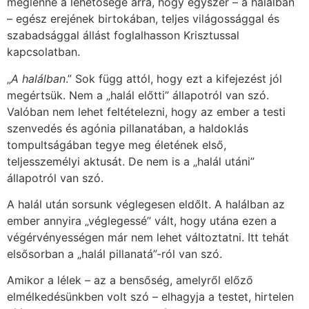
meglenne a lehetősége arra, hogy egyszer – a halálban
– egész erejének birtokában, teljes világossággal és
szabadsággal állást foglalhasson Krisztussal
kapcsolatban.
„
A halálban
.” Sok függ attól, hogy ezt a kifejezést jól
megértsük. Nem a „halál előtti” állapotról van szó.
Valóban nem lehet feltételezni, hogy az ember a testi
szenvedés és agónia pillanatában, a haldoklás
tompultságában tegye meg életének első,
teljesszemélyi aktusát. De nem is a „halál utáni”
állapotról van szó.
A halál után sorsunk véglegesen eldőlt. A halálban az
ember annyira „véglegessé” vált, hogy utána ezen a
végérvényességen már nem lehet változtatni. Itt tehát
elsősorban a „halál pillanatá”-ról van szó.
Amikor a lélek – az a bensőség, amelyről előző
elmélkedésünkben volt szó – elhagyja a testet, hirtelen