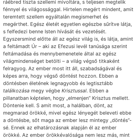
ráébred tiszta szellemi mivoltára, s teljesen megtelik
fénnyel és világossággal. Hirtelen megért mindent, amit
teremtett szellem egyáltalán megismerhet és
megérthet. Egész életét egyetlen egészbe sűrítve látja,
s felfedezi benne Isten hívását és vezetését.
Egyszersmind előtte áll az egész világ is, és látja, amint
a feltámadt Úr – aki az Efezusi levél tanúsága szerint
feltámadása és mennybemenetele által az egész
világmindenséget betölti – a világ végső titkaként
felragyog. Az ember most itt áll, szabadságával és
képes arra, hogy végső döntést hozzon. Ebben a
döntésben életének legnagyobb és legtisztább
találkozása
megy végbe
Krisztussal
. Ebben a
pillanatban képtelen, hogy „elmenjen” Krisztus mellett.
Döntenie kell. S amit most, a halálban, dönt, az
megmarad örökké, mivel egész lényegét beleveti ebbe
a döntésbe, sőt maga az ember lesz mintegy „döntés”-
sé. Ennek az elhatározásnak alapján él az ember
örökké. Az ember örökkévalósága nem lesz más, mint