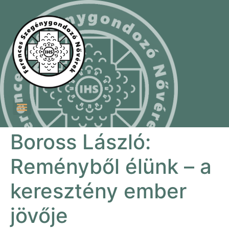
Szent Ferenc Szegénygondozó Nővérek Szeretetotthona
Ferences Betánia Idősek Otthona és Testvéri Közössége
Boross László:
Reményből élünk – a
keresztény ember
jövője