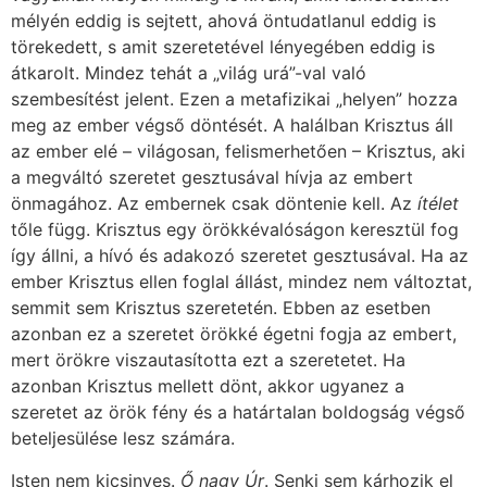
mélyén eddig is sejtett, ahová öntudatlanul eddig is
törekedett, s amit szeretetével lényegében eddig is
átkarolt. Mindez tehát a „világ urá”-val való
szembesítést jelent. Ezen a metafizikai „helyen” hozza
meg az ember végső döntését. A halálban Krisztus áll
az ember elé – világosan, felismerhetően – Krisztus, aki
a megváltó szeretet gesztusával hívja az embert
önmagához. Az embernek csak döntenie kell. Az
ítélet
tőle függ. Krisztus egy örökkévalóságon keresztül fog
így állni, a hívó és adakozó szeretet gesztusával. Ha az
ember Krisztus ellen foglal állást, mindez nem változtat,
semmit sem Krisztus szeretetén. Ebben az esetben
azonban ez a szeretet örökké égetni fogja az embert,
mert örökre viszautasította ezt a szeretetet. Ha
azonban Krisztus mellett dönt, akkor ugyanez a
szeretet az örök fény és a határtalan boldogság végső
beteljesülése lesz számára.
Isten nem kicsinyes.
Ő nagy Úr
. Senki sem kárhozik el