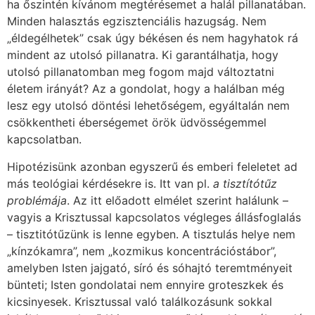
ha őszintén kívánom megtérésemet a halál pillanatában.
Minden halasztás egzisztenciális hazugság. Nem
„éldegélhetek” csak úgy békésen és nem hagyhatok rá
mindent az utolsó pillanatra. Ki garantálhatja, hogy
utolsó pillanatomban meg fogom majd változtatni
életem irányát? Az a gondolat, hogy a halálban még
lesz egy utolsó döntési lehetőségem, egyáltalán nem
csökkentheti éberségemet örök üdvösségemmel
kapcsolatban.
Hipotézisünk azonban egyszerű és emberi feleletet ad
más teológiai kérdésekre is. Itt van pl.
a tisztítótűz
problémája
. Az itt előadott elmélet szerint halálunk –
vagyis a Krisztussal kapcsolatos végleges állásfoglalás
– tisztitótűzünk is lenne egyben. A tisztulás helye nem
„kínzókamra”, nem „kozmikus koncentrációstábor”,
amelyben Isten jajgató, síró és sóhajtó teremtményeit
bünteti; Isten gondolatai nem ennyire groteszkek és
kicsinyesek. Krisztussal való találkozásunk sokkal