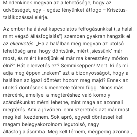
Mindenkinek megvan az a lehetősége, hogy az
üdvösséget, egy – egész lényünket átfogó – Krisztus-
találkozással elérje.
Az ember halálával kapcsolatos felfogásunkkal („a halál,
mint végső állásfoglalás”) szemben gyakran hangzik el
az
ellenvetés
: „Ha a halálban még megvan az utolsó
lehetőség arra, hogy döntsünk, miért ,siessünk’ már
most, és miért kezdjünk el már ma keresztény módon
élni?” Hát ellenvetés ez? Semmiképpen! Mert: ki és mi
adja meg éppen „nekem” azt a bizonyosságot, hogy a
halálban az igazi döntést hozom meg majd? Ennek az
utolsó döntésnek kimenetele tőlem függ. Nincs más
mércénk, amellyel a megtéréshez való komoly
szándékunkat mérni lehetne, mint maga az azonnali
megtérés. Ami a jövőben lenni szeretnék azt már most
meg kell kezdenem. Sok apró, egyedi döntéssel kell
magam belegyakorolnom legutolsó, nagy
állásfoglalásomba. Meg kell térnem, mégpedig azonnal,