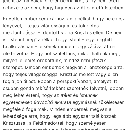
jelent az, ha valaki szeret bennünket, s így nem esett
nehezére az sem, hogy higgyen az őt szerető Istenben.
Egyetlen ember sem kárhozik el anélkül, hogy ne egész
lényével, – teljes világossággal és tökéletes
megfontolással –, döntött volna Krisztus ellen. De nem
is „istenül meg” anélkül, hogy Istent – egy meghitt
találkozásban – lelkének minden idegszálával át ne
ölelte volna. Hogy hol születtünk, mikor haltunk meg,
milyen jellemet örököltünk, mindez nem játszik
szerepet. Minden embernek megvan a lehetősége arra,
hogy teljes világossággal Krisztus mellett vagy ellen
foglaljon állást. Ebben a perspektívában, amelyet itt
csupán gondolatkísérletként szeretnék felvetni, jobban
meg lehet érteni, hogy az
ítélet
és
Istennek
egyetemesen üdvözítő akarata
egymásnak tökéletesen
megfelelő fogalmak. Minden embernek megvan a
lehetősége arra, hogy legalább egyszer találkozzék
Krisztussal, a Feltámadottal, hogy személyesen
megismerkedhessék vele. Minden embernek megvan ez