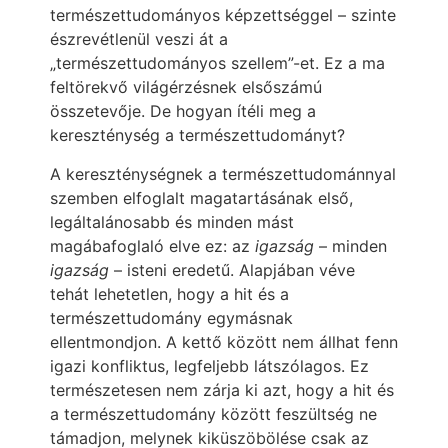
természettudományos képzettséggel – szinte
észrevétlenül veszi át a
„természettudományos szellem”-et. Ez a ma
feltörekvő világérzésnek elsőszámú
összetevője. De hogyan ítéli meg a
kereszténység a természettudományt?
A kereszténységnek a természettudománnyal
szemben elfoglalt magatartásának első,
legáltalánosabb és minden mást
magábafoglaló elve ez: az
igazság
– minden
igazság
– isteni eredetű. Alapjában véve
tehát lehetetlen, hogy a hit és a
természettudomány egymásnak
ellentmondjon. A kettő között nem állhat fenn
igazi konfliktus, legfeljebb látszólagos. Ez
természetesen nem zárja ki azt, hogy a hit és
a természettudomány között feszültség ne
támadjon, melynek kiküszöbölése csak az