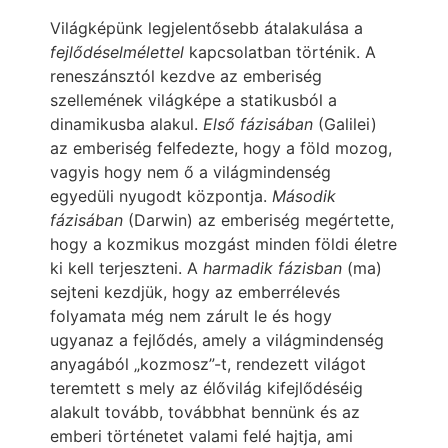
Világképünk legjelentősebb átalakulása a
fejlődéselmélettel
kapcsolatban történik. A
reneszánsztól kezdve az emberiség
szellemének világképe a statikusból a
dinamikusba alakul.
Első fázisában
(Galilei)
az emberiség felfedezte, hogy a föld mozog,
vagyis hogy nem ő a világmindenség
egyedüli nyugodt központja.
Második
fázisában
(Darwin) az emberiség megértette,
hogy a kozmikus mozgást minden földi életre
ki kell terjeszteni. A
harmadik fázisban
(ma)
sejteni kezdjük, hogy az emberrélevés
folyamata még nem zárult le és hogy
ugyanaz a fejlődés, amely a világmindenség
anyagából „kozmosz”-t, rendezett világot
teremtett s mely az élővilág kifejlődéséig
alakult tovább, továbbhat bennünk és az
emberi történetet valami felé hajtja, ami