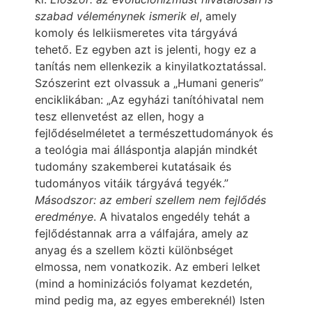
szabad véleménynek ismerik el
, amely
komoly és lelkiismeretes vita tárgyává
tehető. Ez egyben azt is jelenti, hogy ez a
tanítás nem ellenkezik a kinyilatkoztatással.
Szószerint ezt olvassuk a „Humani generis”
enciklikában: „Az egyházi tanítóhivatal nem
tesz ellenvetést az ellen, hogy a
fejlődéselméletet a természettudományok és
a teológia mai álláspontja alapján mindkét
tudomány szakemberei kutatásaik és
tudományos vitáik tárgyává tegyék.”
Másodszor: az emberi szellem nem fejlődés
eredménye
. A hivatalos engedély tehát a
fejlődéstannak arra a válfajára, amely az
anyag és a szellem közti különbséget
elmossa, nem vonatkozik. Az emberi lelket
(mind a hominizációs folyamat kezdetén,
mind pedig ma, az egyes embereknél) Isten