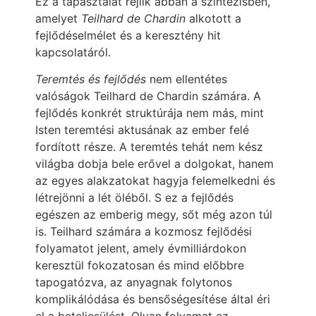
Ez a tapasztalat rejlik abban a szintézisben,
amelyet
Teilhard de Chardin
alkotott a
fejlődéselmélet és a keresztény hit
kapcsolatáról.
Teremtés és fejlődés
nem ellentétes
valóságok Teilhard de Chardin számára. A
fejlődés konkrét struktúrája nem más, mint
Isten teremtési aktusának az ember felé
fordított része. A teremtés tehát nem kész
világba dobja bele erővel a dolgokat, hanem
az egyes alakzatokat hagyja felemelkedni és
létrejönni a lét öléből. S ez a fejlődés
egészen az emberig megy, sőt még azon túl
is. Teilhard számára a kozmosz fejlődési
folyamatot jelent, amely évmilliárdokon
keresztül fokozatosan és mind előbbre
tapogatózva, az anyagnak folytonos
komplikálódása és bensőségesítése által éri