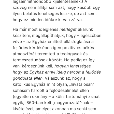
legsemmitmondóbb kijelentéseinek.) A
szöveg nem állítja sem azt, hogy később egy
ilyen belátás lehetséges lesz-e, de azt sem,
hogy ez minden időkre ki van zárva.
Ha már most ideiglenes
mérleget
akarunk
készíteni, megállapíthatjuk, hogy – egészében
véve – az Egyház említett állásfoglalása a
fejlődés kérdésében igen pozitív és békés
atmoszférát teremtett a teológusok és
természettudósok között. Ha pedig ez így
van, kérdeznünk kell,
hogyan lehetséges,
hogy az Egyház ennyi ideig harcolt a fejlődés
gondolata ellen
. Válaszunk az, hogy a
katolikus Egyház mint olyan, „hivatalosan”
sohasem harcolt a fejlődéselmélet ellen
(egyetlen okmány – a kölni tartományi zsinat
egyik, l860-ban kelt „magyarázatá”-nak –
kivételével, amelyet azonban ma senki sem