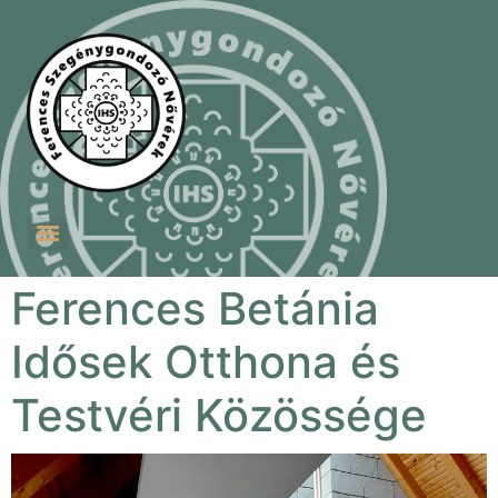
Szent Ferenc Szegénygondozó Nővérek Szeretetotthona
Ferences Betánia Idősek Otthona és Testvéri Közössége
Ferences Betánia
Idősek Otthona és
Testvéri Közössége