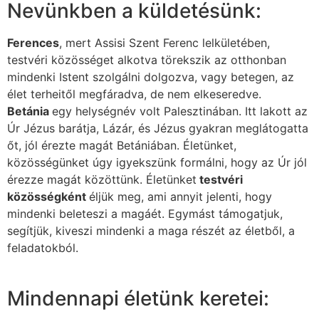
Nevünkben a küldetésünk:
Ferences
, mert Assisi Szent Ferenc lelkületében,
testvéri közösséget alkotva törekszik az otthonban
mindenki Istent szolgálni dolgozva, vagy betegen, az
élet terheitől megfáradva, de nem elkeseredve.
Betánia
egy helységnév volt Palesztinában. Itt lakott az
Úr Jézus barátja, Lázár, és Jézus gyakran meglátogatta
őt, jól érezte magát Betániában. Életünket,
közösségünket úgy igyekszünk formálni, hogy az Úr jól
érezze magát közöttünk. Életünket
testvéri
közösségként
éljük meg, ami annyit jelenti, hogy
mindenki beleteszi a magáét. Egymást támogatjuk,
segítjük, kiveszi mindenki a maga részét az életből, a
feladatokból.
Mindennapi életünk keretei: