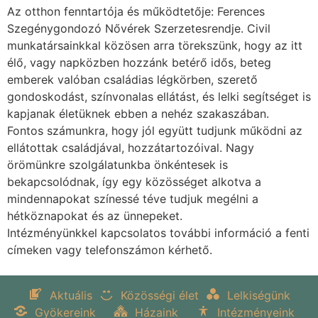
Az otthon fenntartója és működtetője: Ferences
Szegénygondozó Nővérek Szerzetesrendje. Civil
munkatársainkkal közösen arra törekszünk, hogy az itt
élő, vagy napközben hozzánk betérő idős, beteg
emberek valóban családias légkörben, szerető
gondoskodást, színvonalas ellátást, és lelki segítséget is
kapjanak életüknek ebben a nehéz szakaszában.
Fontos számunkra, hogy jól együtt tudjunk működni az
ellátottak családjával, hozzátartozóival. Nagy
örömünkre szolgálatunkba önkéntesek is
bekapcsolódnak, így egy közösséget alkotva a
mindennapokat színessé téve tudjuk megélni a
hétköznapokat és az ünnepeket.
Intézményünkkel kapcsolatos további információ a fenti
címeken vagy telefonszámon kérhető.
Aktuális
Közösségi élet
Lelkiségünk
Gyökereink
Házaink
Intézményeink