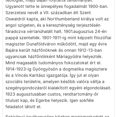
teológiát, majd Baján folytatta tanulmányait.
Ugyanott tette le ünnepélyes fogadalmát 1900-ban.
Szerzetesi nevét a VII. században élt Szent
Oswaldról kapta, aki Northumberland királya volt az
angol szigeten, és a kereszténység terjesztésén
fáradozva vértanúhalált halt. 1901.augusztus 24-én
pappá szentelték. 1901-1911-ig mint képzett filozófiai
magiszter Dunaföldváron működött, majd egy évre
Bajára került házfőnöknek és onnan 1912-13-ban
ugyancsak házfőnökként Máriagyűdre helyezték.
Mind magasabb tudományos fokozatokat ért el.
1914-1923-ig Gyöngyösön a dogmatika magisztere
és a Vincés Karitász igazgatója. Így jut el olyan
szociális területre, amelyen később valóra váltja a
szegénygondozásról kialakított egyéni elgondolásait.
1923 augusztusában custos, rendtartomány-őr
titulust kap, és Egerbe helyezik. Igen sokféle
feladatot látott el.
Sokirányú tevékenysége közben megismerkedett az