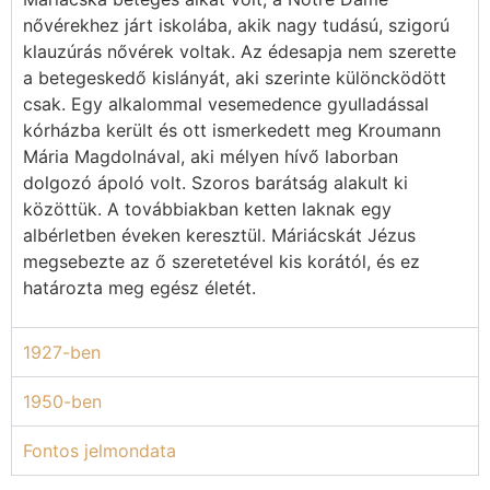
nővérekhez járt iskolába, akik nagy tudású, szigorú
klauzúrás nővérek voltak. Az édesapja nem szerette
a betegeskedő kislányát, aki szerinte különcködött
csak. Egy alkalommal vesemedence gyulladással
kórházba került és ott ismerkedett meg Kroumann
Mária Magdolnával, aki mélyen hívő laborban
dolgozó ápoló volt. Szoros barátság alakult ki
közöttük. A továbbiakban ketten laknak egy
albérletben éveken keresztül. Máriácskát Jézus
megsebezte az ő szeretetével kis korától, és ez
határozta meg egész életét.
1927-ben
1950-ben
Fontos jelmondata