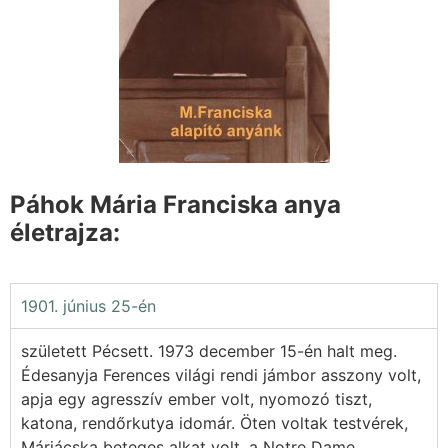
Páhok Mária Franciska anya
életrajza:
1901. június 25-én
született Pécsett. 1973 december 15-én halt meg.
Édesanyja Ferences világi rendi jámbor asszony volt,
apja egy agresszív ember volt, nyomozó tiszt,
katona, rendőrkutya idomár. Öten voltak testvérek,
Máriácska beteges alkat volt, a Notre Dame