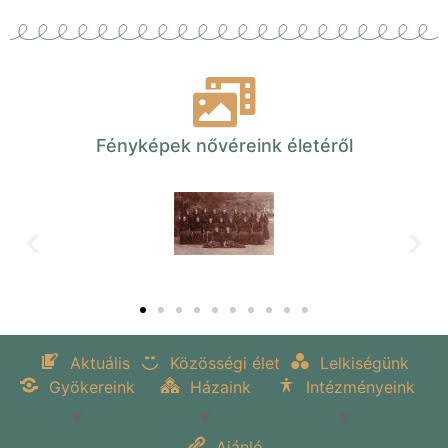
Fényképek nővéreink életéről
Aktuális
Közösségi élet
Lelkiségünk
Gyökereink
Házaink
Intézményeink
Ajánló