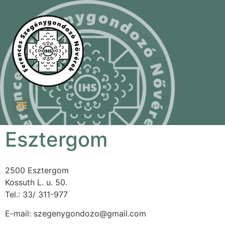
Szent Ferenc Szegénygondozó Nővérek Szeretetotthona
Ferences Betánia Idősek Otthona és Testvéri Közössége
Esztergom
2500 Esztergom
Kossuth L. u. 50.
Tel.: 33/ 311-977
E-mail:
szegenygondozo@gmail.com