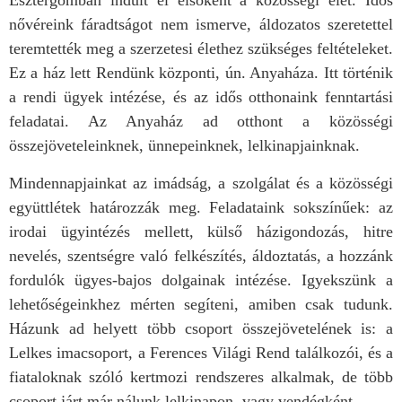
Esztergomban indult el elsőként a közösségi élet. Idős
nővéreink fáradtságot nem ismerve, áldozatos szeretettel
teremtették meg a szerzetesi élethez szükséges feltételeket.
Ez a ház lett Rendünk központi, ún. Anyaháza. Itt történik
a rendi ügyek intézése, és az idős otthonaink fenntartási
feladatai. Az Anyaház ad otthont a közösségi
összejöveteleinknek, ünnepeinknek, lelkinapjainknak.
Mindennapjainkat az imádság, a szolgálat és a közösségi
együttlétek határozzák meg. Feladataink sokszínűek: az
irodai ügyintézés mellett, külső házigondozás, hitre
nevelés, szentségre való felkészítés, áldoztatás, a hozzánk
fordulók ügyes-bajos dolgainak intézése. Igyekszünk a
lehetőségeinkhez mérten segíteni, amiben csak tudunk.
Házunk ad helyett több csoport összejövetelének is: a
Lelkes imacsoport, a Ferences Világi Rend találkozói, és a
fiataloknak szóló kertmozi rendszeres alkalmak, de több
csoport járt már nálunk lelkinapon, vagy vendégként.