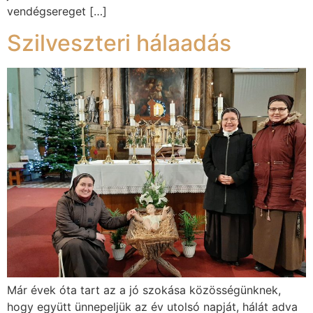
vendégsereget […]
Szilveszteri hálaadás
Már évek óta tart az a jó szokása közösségünknek,
hogy együtt ünnepeljük az év utolsó napját, hálát adva