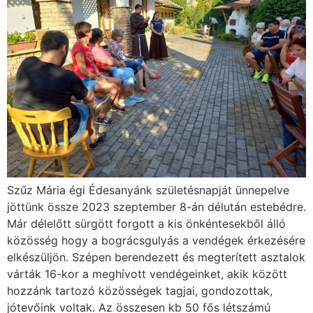
Szűz Mária égi Édesanyánk születésnapját ünnepelve
jöttünk össze 2023 szeptember 8-án délután estebédre.
Már délelőtt sürgött forgott a kis önkéntesekből álló
közösség hogy a bográcsgulyás a vendégek érkezésére
elkészüljön. Szépen berendezett és megterített asztalok
várták 16-kor a meghívott vendégeinket, akik között
hozzánk tartozó közösségek tagjai, gondozottak,
jótevőink voltak. Az összesen kb 50 fős létszámú