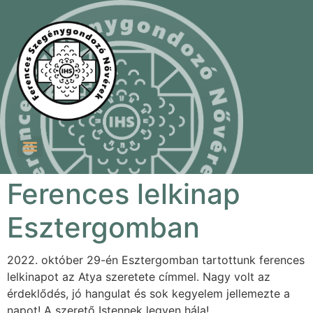
Szent Ferenc Szegénygondozó Nővérek Szeretetotthona
Ferences Betánia Idősek Otthona és Testvéri Közössége
Ferences lelkinap
Esztergomban
2022. október 29-én Esztergomban tartottunk ferences
lelkinapot az Atya szeretete címmel. Nagy volt az
érdeklődés, jó hangulat és sok kegyelem jellemezte a
napot! A szerető Istennek legyen hála!