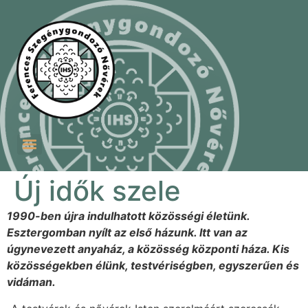
Szent Ferenc Szegénygondozó Nővérek Szeretetotthona
Ferences Betánia Idősek Otthona és Testvéri Közössége
Új idők szele
1990-ben újra indulhatott közösségi életünk.
Esztergomban nyílt az első házunk. Itt van az
úgynevezett anyaház, a közösség központi háza. Kis
közösségekben élünk, testvériségben, egyszerűen és
vidáman.