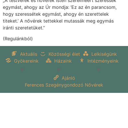
„A testvérek és nővérek Isten szerelméért szeressék
egymást, ahogy az Úr mondja: ’Ez az én parancsom,
hogy szeressétek egymást, ahogy én szerettelek
titeket.’ A nővérek tettekkel mutassák meg egymás
iránti szeretetüket.”
(Regulánkból)
Aktuális
Közösségi élet
Lelkiségünk
Gyökereink
Házaink
Intézményeink
Ajánló
Ferences Szegénygondozó Nővérek