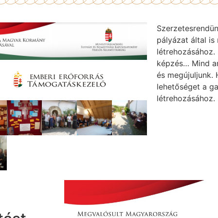
Szerzetesrendün
pályázat által 
létrehozásához. K
képzés… Mind ar
és megújuljunk.
lehetőséget a 
létrehozásához.