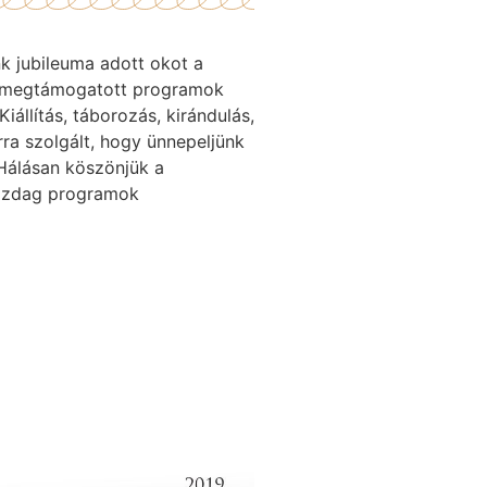
k jubileuma adott okot a
is megtámogatott programok
iállítás, táborozás, kirándulás,
ra szolgált, hogy ünnepeljünk
 Hálásan köszönjük a
gazdag programok