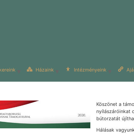
kereink
Házaink
Intézményeink
Ajá
Köszönet a támo
nyílászáróinkat 
bútorzatát újíth
Hálásak vagyunk