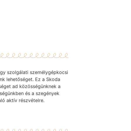
egy szolgálati személygépkocsi
unk lehetőséget. Ez a Skoda
séget ad közösségünknek a
nységünkben és a szegények
ló aktív részvételre.