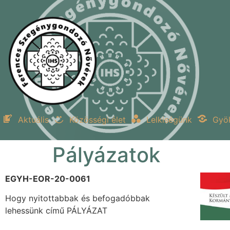
Aktuális
Közösségi élet
Lelkiségünk
Gyö
Pályázatok
EGYH-EOR-20-0061
Hogy nyitottabbak és befogadóbbak
lehessünk című PÁLYÁZAT