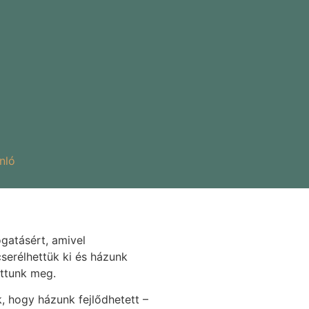
nló
gatásért, amivel
cserélhettük ki és házunk
attunk meg.
, hogy házunk fejlődhetett –