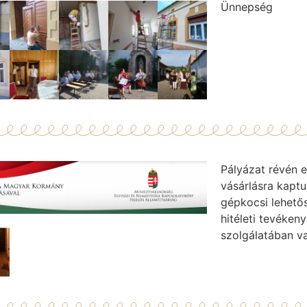
Ünnepség
Pályázat révén 
vásárlásra kapt
gépkocsi lehető
hitéleti tevéke
szolgálatában va