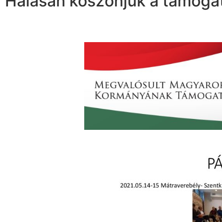
Hálásan köszönjük a támoga