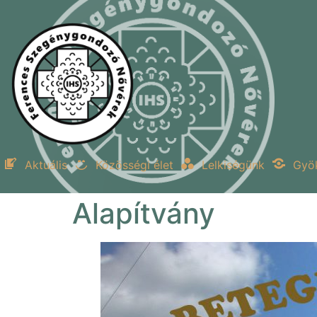
Aktuális
Közösségi élet
Lelkiségünk
Gyö
Alapítvány