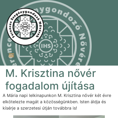
Szent Ferenc Szegénygondozó Nővérek Szeretetotthona
Ferences Betánia Idősek Otthona és Testvéri Közössége
M. Krisztina nővér
fogadalom újítása
A Mária napi lelkinapunkon M. Krisztina nővér két évre
elkötelezte magát a közösségünkben. Isten áldja és
kísérje a szerzetesi útján továbbra is!