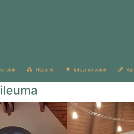
kereink
Házaink
Intézményeink
Ajá
bileuma