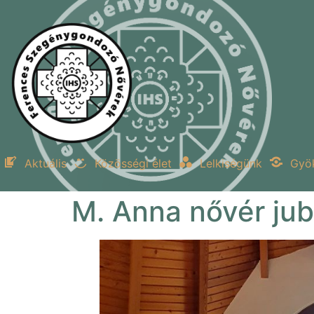
Aktuális
Közösségi élet
Lelkiségünk
Gyö
M. Anna nővér ju