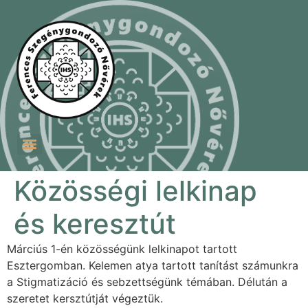
Szent Ferenc Szegénygondozó Nővérek Szeretetotthona
Ferences Betánia Idősek Otthona és Testvéri Közössége
Közösségi lelkinap
és keresztút
Márciús 1-én közösségünk lelkinapot tartott
Esztergomban. Kelemen atya tartott tanítást számunkra
a Stigmatizáció és sebzettségünk témában. Délután a
szeretet kersztútját végeztük.