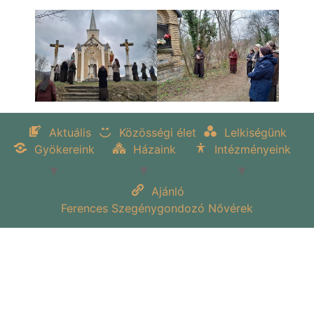
Aktuális
Közösségi élet
Lelkiségünk
Gyökereink
Házaink
Intézményeink
Ajánló
Ferences Szegénygondozó Nővérek